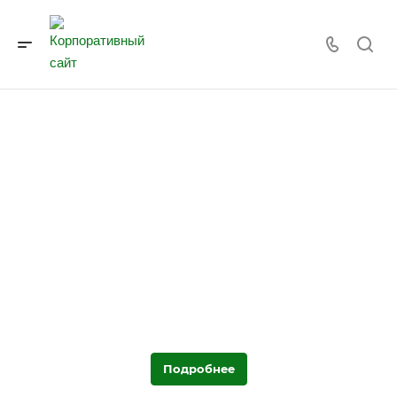
Дизайн-проект
Можем предложить готовые решения по дизайн-проектам
либо поможем определиться с дизайном, учитывая
индивидуальные пожелания Заказчика.
Подробнее