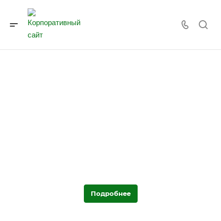
Геодезические инженерные изыскания
Геодезические инженерные изыскания
Подробнее